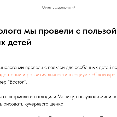
Отчет с мероприятий
олога мы провели с пользой
х детей
инолога мы провели с пользой для особенных детей 
адаптации и развития личности в социуме «Славояр»
ер "Восток".
ью покормили и погладили Малику, послушали мини л
сь рисовать кучерявого щенка