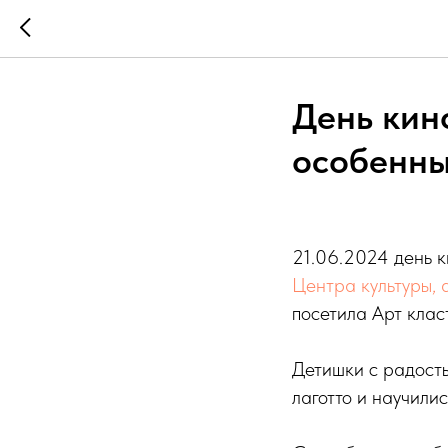
День кин
особенны
21.06.2024 день к
Центра культуры, 
посетила Арт класт
Детишки с радост
лаготто и научили