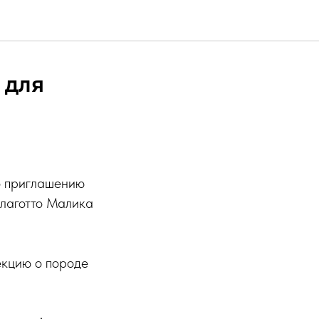
 для
по приглашению
лаготто Малика
екцию о породе